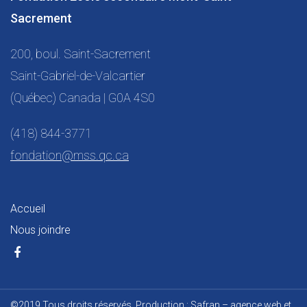
Sacrement
200, boul. Saint-Sacrement
Saint-Gabriel-de-Valcartier
(Québec) Canada | G0A 4S0
(418) 844-3771
fondation@mss.qc.ca
Accueil
Nous joindre
©2019 Tous droits réservés. Production :
Safran – agence web et