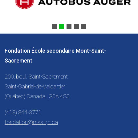
Fondation École secondaire Mont-Saint-
Sacrement
200, boul. Saint-Sacrement
Saint-Gabriel-de-Valcartier
(Québec) Canada | G0A 4S0
(418) 844-3771
fondation@mss.qc.ca