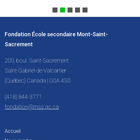
Fondation École secondaire Mont-Saint-
Sacrement
200, boul. Saint-Sacrement
Saint-Gabriel-de-Valcartier
(Québec) Canada | G0A 4S0
(418) 844-3771
fondation@mss.qc.ca
Accueil